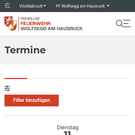
Vöcklabruck
FF Wolfsegg am Hausruck
Termine
Filter hinzufügen
Dienstag
11