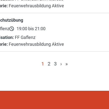
rie:
Feuerwehrausbildung Aktive
chutzübung
flenz
19:00 bis 21:00
sation:
FF Gaflenz
rie:
Feuerwehrausbildung Aktive
1
2
3
›
»
(current)